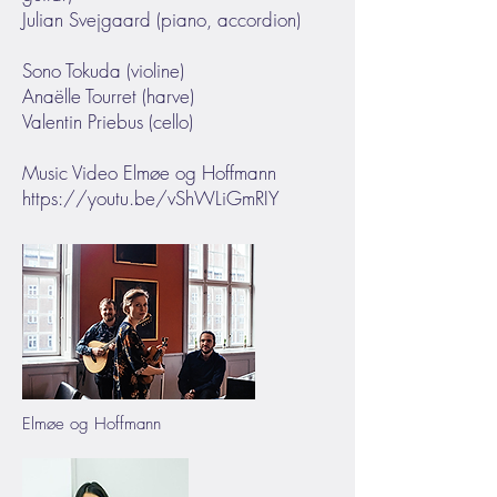
Julian Svejgaard (piano, accordion)
Sono Tokuda (violine)
Anaëlle Tourret (harve)
Valentin Priebus (cello)
Music Video Elmøe og Hoffmann
https://youtu.be/vShWLiGmRIY
Elmøe og Hoffmann