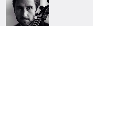
Valentin Priebus
Photo: Felix Linz
Am gleichen Abend präsentiert die
Galerie
popstreet.shop
die
Ausstellung „
urban city
“.
The event is accompanied by the
popstreet.shop
exhibition „
urban city
".
Ausgestellte Künstler /
Exhibited