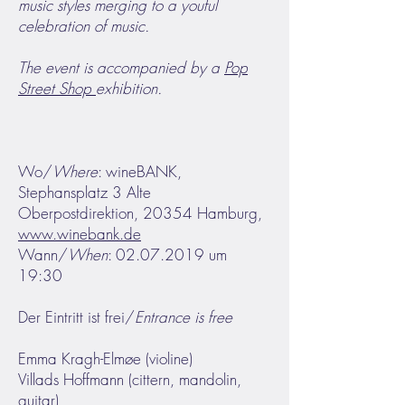
music styles merging to a youful
celebration of music.
The event is accompanied by a
Pop
Street Shop
exhibition.
Wo/
Where
: wineBANK,
Stephansplatz 3 Alte
Oberpostdirektion, 20354 Hamburg,
www.winebank.de
Wann/
When
:
02.07.2019
um
19:30
Der Eintritt ist frei/
Entrance is free
Emma Kragh-Elmøe (violine)
Villads Hoffmann (cittern, mandolin,
guitar)